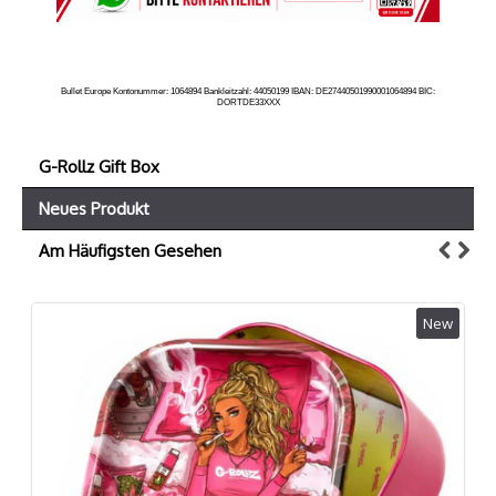
Bullet Europe Kontonummer: 1064894 Bankleitzahl: 44050199 IBAN: DE27440501990001064894 BIC:
DORTDE33XXX
G-Rollz Gift Box
Neues Produkt
Am Häufigsten Gesehen
New