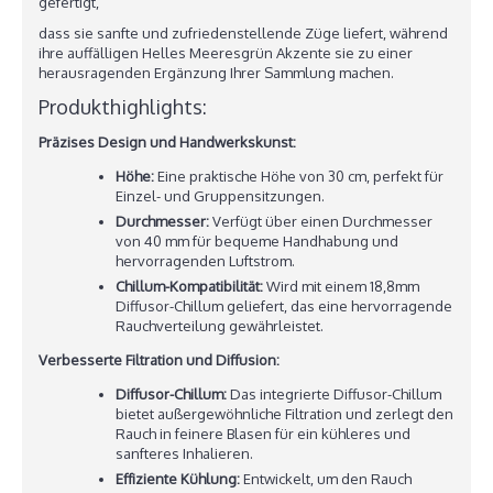
gefertigt,
dass sie sanfte und zufriedenstellende Züge liefert, während
ihre auffälligen Helles Meeresgrün Akzente sie zu einer
herausragenden Ergänzung Ihrer Sammlung machen.
Produkthighlights:
Präzises Design und Handwerkskunst:
Höhe:
Eine praktische Höhe von 30 cm, perfekt für
Einzel- und Gruppensitzungen.
Durchmesser:
Verfügt über einen Durchmesser
von 40 mm für bequeme Handhabung und
hervorragenden Luftstrom.
Chillum-Kompatibilität:
Wird mit einem 18,8mm
Diffusor-Chillum geliefert, das eine hervorragende
Rauchverteilung gewährleistet.
Verbesserte Filtration und Diffusion:
Diffusor-Chillum:
Das integrierte Diffusor-Chillum
bietet außergewöhnliche Filtration und zerlegt den
Rauch in feinere Blasen für ein kühleres und
sanfteres Inhalieren.
Effiziente Kühlung:
Entwickelt, um den Rauch