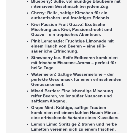
Blueberry:
Süße, vollmundige Blaubeere mit
intensivem Geschmack bei jedem Zug.
Cherry:
Reife, saftige Kirschen für ein
authentisches und fruchtiges Erlebnis.
Kiwi Passion Fruit Guava:
Exotische
Mischung aus Kiwi, Passionsfrucht und
Guave – ein tropisches Abenteuer.
Pink Lemonade:
Fruchtige Limonade mit
einem Hauch von Beeren – eine süß-
säuerliche Erfrischung.
Strawberry Ice:
Reife Erdbeeren kombiniert
mit frischem Eiscreme-Aroma – perfekt für
heiße Tage.
Watermelon:
Saftige Wassermelone – der
perfekte Geschmack für einen erfrischenden
Genussmoment.
Mixed Berries:
Eine lebendige Mischung
reifer Beeren, voller süßer Nuancen und
saftigem Abgang.
Grape Mint:
Kräftige, saftige Trauben
kombiniert mit einem kühlen Hauch Minze –
eine erfrischende Variante eines Klassikers.
Lemon Lime:
Spritzige Zitronen und herbe
Limetten vereinen sich zu einem frischen,