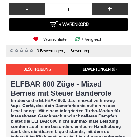
-
+
+ WARENKORB
+ Wunschliste
+ Vergleich
0 Bewertungen
/
+ Bewertung
BESCHREIBUNG
BEWERTUNGEN (0)
ELFBAR 800 Züge -
Mixed
Berries
mit Steuer Banderole
Entdecke die
ELFBAR 800
, das innovative Einweg-
Vape-Gerät, das dein Dampferlebnis auf ein neues
Level bringt. Mit einem integrierten
Turbo-Modus
für
intensiveren Geschmack und schnelleres Dampfen
bietet die ELFBAR 800 nicht nur maximale Leistung,
sondern auch eine besonders einfache Handhabung –
dank des
sichtbaren Liquid stands
, mit dem du
jederzeit im Blick hast, wie viel Liquid noch vorhanden