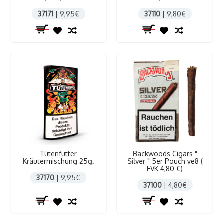
37171
| 9,95€
37110
| 9,80€
Tütenfutter
Backwoods Cigars "
Kräutermischung 25g.
Silver " 5er Pouch ve8 (
EVK 4,80 €)
37170
| 9,95€
37100
| 4,80€