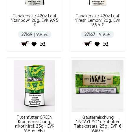
Tabakersatz 420z Leaf
Tabakersatz 420z Leaf
"Rainbow" 20g. EVK 9,95
"Fresh Lemon" 20g. EVK
€
9,95 €
37169
| 9,95€
37167
| 9,95€
Tütenfutter GREEN
Kräutermischung
Kräutermischung,
"INCAYUYO" nikotinfrei
nikotinfrei, 25g - EVK
Tabakersatz, 25g , EVP €
9,95€, VE5
9,80 €