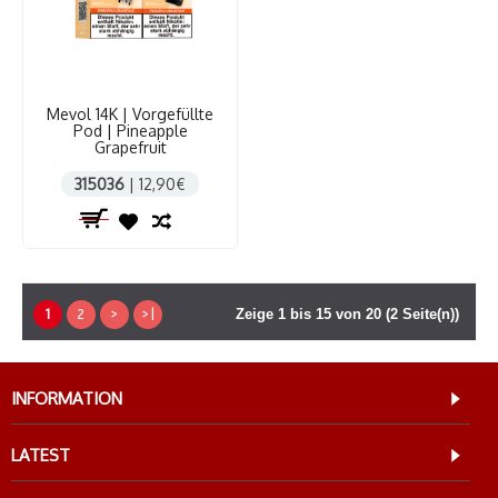
Mevol 14K | Vorgefüllte
Pod | Pineapple
Grapefruit
315036
| 12,90€
1
2
>
>|
Zeige 1 bis 15 von 20 (2 Seite(n))
INFORMATION
LATEST