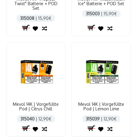
Twist" Batterie + POD
Ice" Batterie + POD Set
Set
315003
| 15,90€
315008
| 15,90€
Mevol 14K | Vorgefüllte
Mevol 14K | Vorgefüllte
Pod | Citrus Chill
Pod | Lemon Lime
315040
| 12,90€
315039
| 12,90€