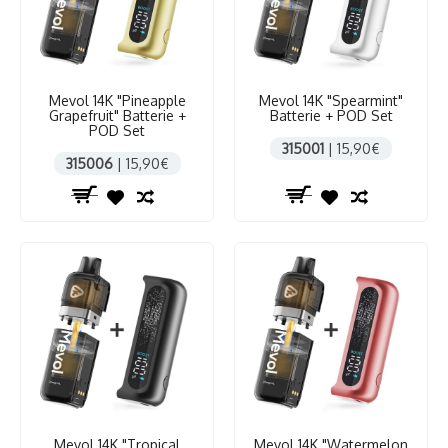
Mevol 14K "Pineapple
Mevol 14K "Spearmint"
Grapefruit" Batterie +
Batterie + POD Set
POD Set
315001
| 15,90€
315006
| 15,90€
Mevol 14K "Tropical
Mevol 14K "Watermelon