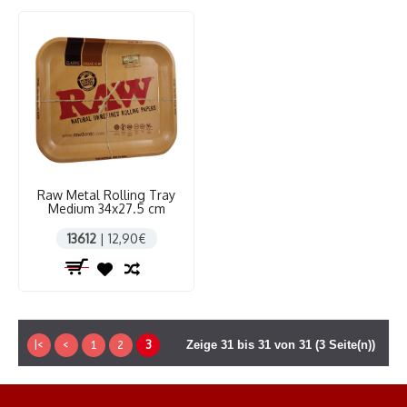
Raw Metal Rolling Tray
Medium 34x27.5 cm
13612
| 12,90€
3
|<
<
1
2
Zeige 31 bis 31 von 31 (3 Seite(n))