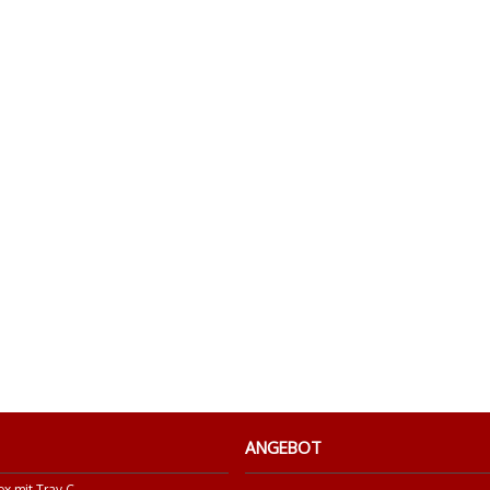
ANGEBOT
G-Rollz I Box mit Tray Collector`s " Daydream " Storage Box Medium