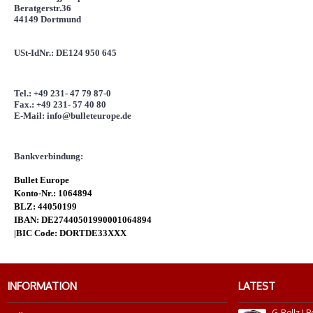
Beratgerstr.36
44149 Dortmund
USt-IdNr.: DE124 950 645
Tel.: +49 231- 47 79 87-0
Fax.: +49 231- 57 40 80
E-Mail: info@bulleteurope.de
Bankverbindung:
Bullet Europe
Konto-Nr.: 1064894
BLZ: 44050199
IBAN: DE27440501990001064894
|BIC Code: DORTDE33XXX
INFORMATION
LATEST