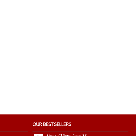
OUR BESTSELLERS
Heavy Gl.Bong 7mm. 38cm.18,8mm.steckchil.stemple B