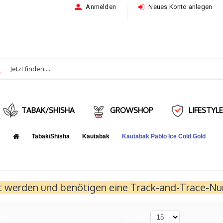
Anmelden
Neues Konto anlegen
TABAK/SHISHA
GROWSHOP
LIFESTYL
Tabak/Shisha
Kautabak
Kautabak Pablo Ice Cold Gold
ft werden und benötigen eine Track-and-Trace-
(0)
Anzeige