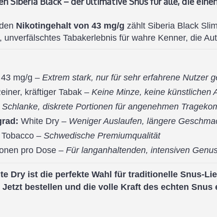
n Siberia Black – der ultimative Snus für alle, die ei
nden
Nikotingehalt von 43 mg/g
zählt Siberia Black Sli
s, unverfälschtes Tabakerlebnis für wahre Kenner, die Au
43 mg/g –
Extrem stark, nur für sehr erfahrene Nutzer g
einer, kräftiger Tabak –
Keine Minze, keine künstlichen 
–
Schlanke, diskrete Portionen für angenehmen Tragekom
grad:
White Dry –
Weniger Auslaufen, längere Geschmac
Tobacco –
Schwedische Premiumqualität
ionen pro Dose –
Für langanhaltenden, intensiven Genu
te Dry ist die perfekte Wahl für traditionelle Snus-
etzt bestellen und die volle Kraft des echten Snus 