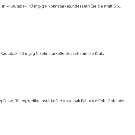
 Dry Slim Dose, Nikotinstärke 43 mg/g
Tin – Kautabak (43 mg/g Nikotinstärke)Entfesseln Sie die Kraft Sib..
ite Dry
Kautabak (43 mg/g Nikotinstärke)Entfesseln Sie die Kraf..
 Dose, Nikotinstärke 30 mg/g
-g-Dose, 30 mg/g NikotinstärkeDer Kautabak Pablo Ice Cold Gold biet..