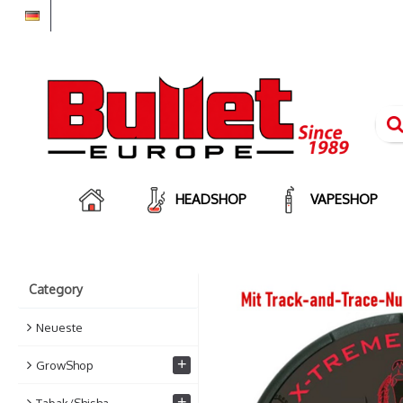
HEADSHOP
VAPESHOP
Category
Neueste
+
GrowShop
+
Tabak/Shisha