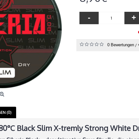
-
+
0 Bewertungen
/
EN (0)
 80°C Black Slim X-tremly Strong White 