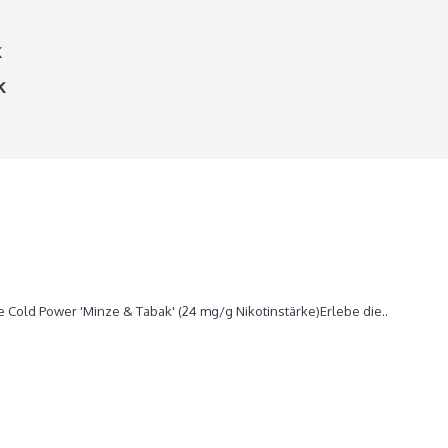
k
k
ce Cold Power 'Minze & Tabak'
e Cold Power 'Minze & Tabak' (24 mg/g Nikotinstärke)Erlebe die..