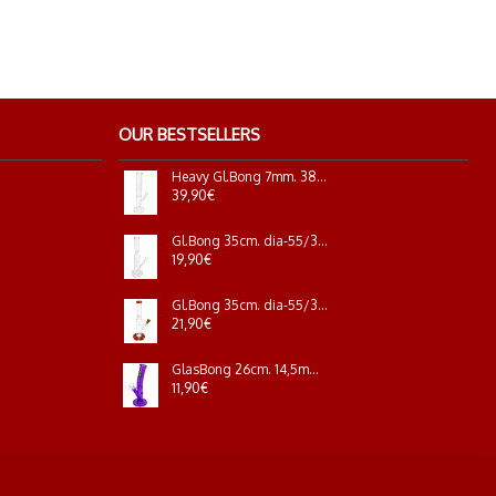
OUR BESTSELLERS
Heavy Gl.Bong 7mm. 38cm.18,8mm.steckchil.stemple B
39,90€
Gl.Bong 35cm. dia-55/34mm.+eis blumen base
19,90€
Gl.Bong 35cm. dia-55/34mm.+eis blumen base farbig
21,90€
GlasBong 26cm. 14,5mm. Lila /transp. eis+Leaf
11,90€