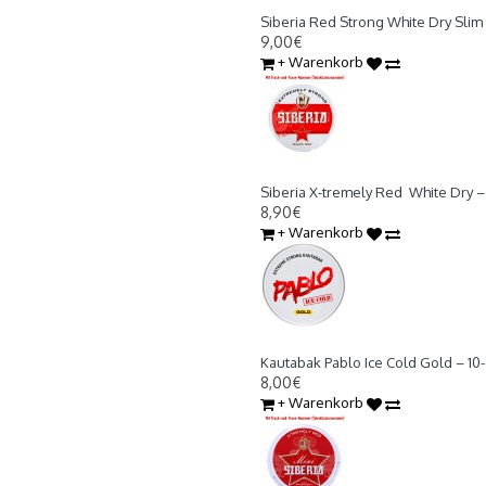
Kautabak Siberia Red Strong White
Siberia Red Strong White Dry Slim 
9,00€
+ Warenkorb
Kautabak Siberia X-tremely Red Wh
Siberia X-tremely Red White Dry – 
8,90€
+ Warenkorb
Kautabak Pablo Ice Cold Gold 10g.
Kautabak Pablo Ice Cold Gold – 10
8,00€
+ Warenkorb