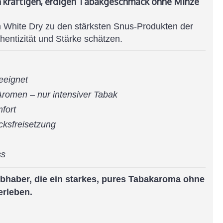
nen kräftigen, erdigen Tabakgeschmack ohne Minze
m White Dry zu den stärksten Snus-Produkten der
thentizität und Stärke schätzen.
eeignet
Aromen – nur intensiver Tabak
fort
ksfreisetzung
ss
Liebhaber, die ein starkes, pures Tabakaroma ohne
erleben.