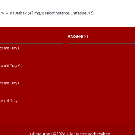
ni White Dry
Dry – Kautabak (43 mg/g Nikotinstärke)Entfesseln S..
ANGEBOT
G-Rollz I Box mit Tray Collector`s " Daydream " Storage Box Medium
G-Rollz I Box mit Tray Collector`s " Jungle " Storage Box Medium
G-Rollz I Box mit Tray Collector`s " Sunday Mood " Storage Box Medium
G Rollz | Box mit Tray – Collectors Edition „Colossal Dream“ – Aufbewahrungsbox (Größe: Medium)
Bulleteurope©2026 Alle Rechte vorbehalten.