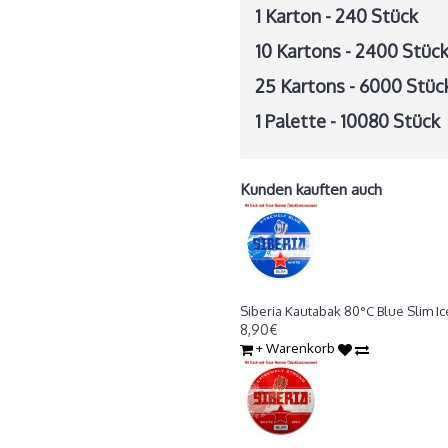
1 Karton - 240 Stück
10 Kartons - 2400
Stüc
25 Kartons - 6000
Stüc
1 Palette - 10080
Stück
Kunden kauften auch
Siberia Kautabak 80°C Blue Slim I
Siberia Kautabak 80°C Blue Slim Ic
8,90€
+ Warenkorb