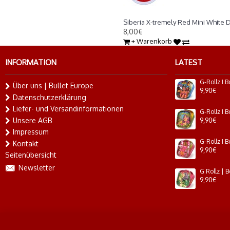
Kautabak Siberia X-tremely Red Mi
Siberia X-tremely Red Mini White 
8,00€
+ Warenkorb
INFORMATION
LATEST
Über uns | Bullet Europe
9,90€
Datenschutzerklärung
Liefer- und Versandinformationen
Unsere AGB
9,90€
Impressum
Kontakt
9,90€
Seitenübersicht
Newsletter
9,90€