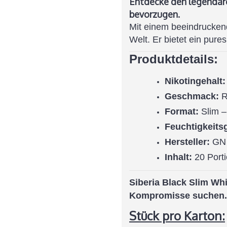
Entdecke den legendäre
bevorzugen.
Mit einem beeindrucke
Welt. Er bietet ein pure
Produktdetails:
Nikotingehalt:
Geschmack:
R
Format:
Slim 
Feuchtigkeits
Hersteller:
GN 
Inhalt:
20 Port
Siberia Black Slim Whi
Kompromisse suchen. J
Stück pro Karton: